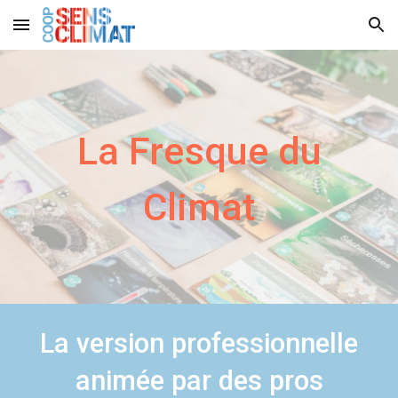
Skip to main content
Skip to navigation
La Fresque du
Climat
La version professionnelle
animée par des pros